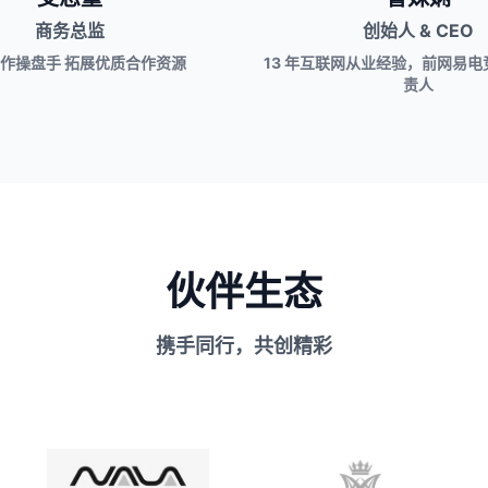
商务总监
创始人 & CEO
作操盘手 拓展优质合作资源
13 年互联网从业经验，前网易
责人
伙伴生态
携手同行，共创精彩