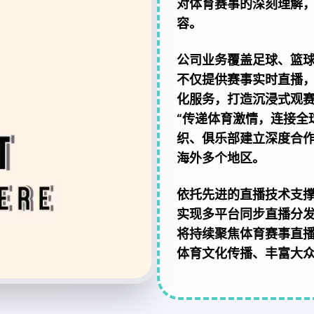
对体育赛事的深刻理解
容。
公司业务覆盖足球、篮
不仅提供赛事实时直播
化服务，打造沉浸式观
“传递体育激情，连接全
织、俱乐部建立深度合
海外多个地区。
依托先进的直播技术支
实现多平台同步直播分
将持续聚焦体育赛事直
体育文化传播、丰富大