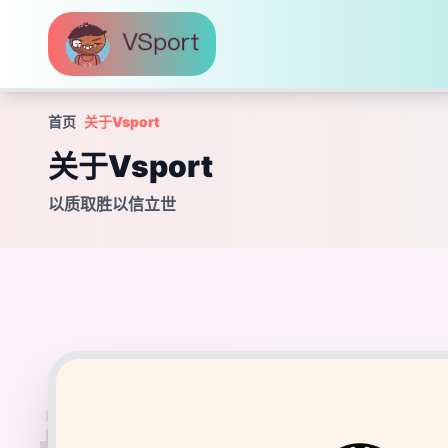
首页
关于
Vsport
关于
Vsport
🎨
以质取胜以信立世
🎪