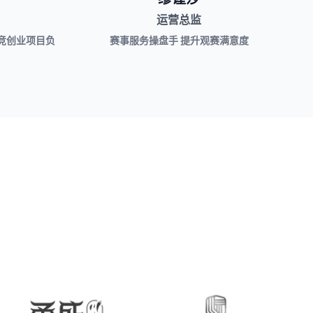
运营总监
电竞创业项目负
赛事服务操盘手 提升观赛满意度