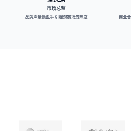
市场总监
品牌声量操盘手 引爆观赛场景热度
商业合