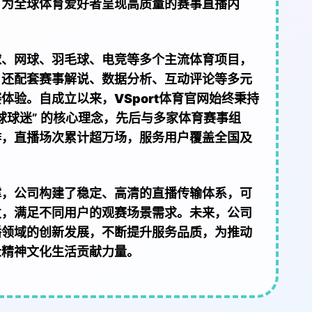
，为全球体育爱好者呈现高质量的赛事直播内
球、网球、羽毛球、电竞等多个主流体育项目，
，还配套赛事解说、数据分析、互动评论等多元
赛体验。自成立以来，
VSport体育官网
始终秉持
球球迷” 的核心理念，先后与多家体育赛事组
作，直播场次累计超万场，服务用户覆盖全国及
撑，公司构建了稳定、高清的直播传输体系，可
发，满足不同用户的观赛场景需求。未来，公司
播领域的创新发展，不断提升服务品质，为推动
众精神文化生活贡献力量。